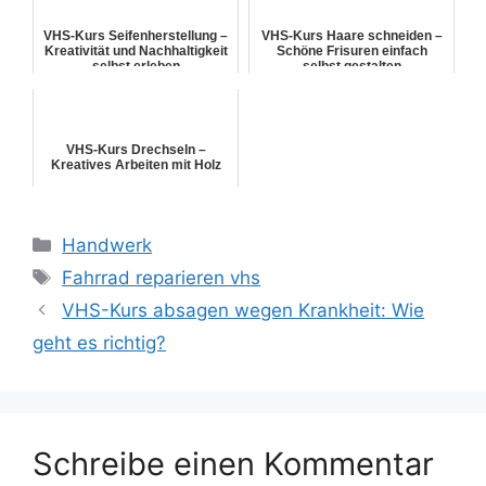
VHS-Kurs Seifenherstellung –
VHS-Kurs Haare schneiden –
Kreativität und Nachhaltigkeit
Schöne Frisuren einfach
selbst erleben
selbst gestalten
VHS-Kurs Drechseln –
Kreatives Arbeiten mit Holz
Kategorien
Handwerk
Schlagwörter
Fahrrad reparieren vhs
VHS-Kurs absagen wegen Krankheit: Wie
geht es richtig?
Schreibe einen Kommentar