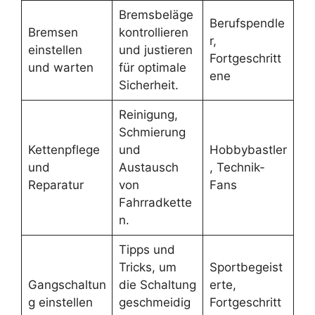
Bremsbeläge
Berufspendle
Bremsen
kontrollieren
r,
einstellen
und justieren
Fortgeschritt
und warten
für optimale
ene
Sicherheit.
Reinigung,
Schmierung
Kettenpflege
und
Hobbybastler
und
Austausch
, Technik-
Reparatur
von
Fans
Fahrradkette
n.
Tipps und
Tricks, um
Sportbegeist
Gangschaltun
die Schaltung
erte,
g einstellen
geschmeidig
Fortgeschritt