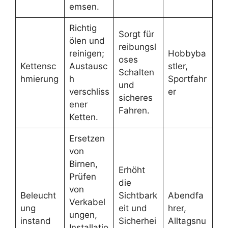
emsen.
Richtig
Sorgt für
ölen und
reibungsl
reinigen;
Hobbyba
oses
Kettensc
Austausc
stler,
Schalten
hmierung
h
Sportfahr
und
verschliss
er
sicheres
ener
Fahren.
Ketten.
Ersetzen
von
Birnen,
Erhöht
Prüfen
die
von
Beleucht
Sichtbark
Abendfa
Verkabel
ung
eit und
hrer,
ungen,
instand
Sicherhei
Alltagsnu
Installatio