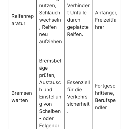
nutzen,
Verhinder
Schlauch
t Unfälle
Anfänger,
Reifenrep
wechseln
durch
Freizeitfa
aratur
, Reifen
geplatzte
hrer
neu
Reifen.
aufziehen
.
Bremsbel
äge
prüfen,
Austausc
Essenziell
Fortgesc
h und
für die
Bremsen
hrittene,
Einstellun
Verkehrs
warten
Berufspe
g von
sicherheit
ndler
Scheiben
.
- oder
Felgenbr