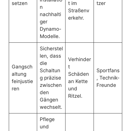
setzen
t im
tzer
n
Straßenv
nachhalti
erkehr.
ger
Dynamo-
Modelle.
Sicherstel
len, dass
Verhinder
die
Gangsch
t
Schaltun
Sportfans
altung
Schäden
g präzise
, Technik-
feinjustie
an Kette
zwischen
Freunde
ren
und
den
Ritzel.
Gängen
wechselt.
Pflege
und