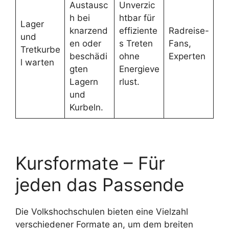
Austausc
Unverzic
h bei
htbar für
Lager
knarzend
effiziente
Radreise-
und
en oder
s Treten
Fans,
Tretkurbe
beschädi
ohne
Experten
l warten
gten
Energieve
Lagern
rlust.
und
Kurbeln.
Kursformate – Für
jeden das Passende
Die Volkshochschulen bieten eine Vielzahl
verschiedener Formate an, um dem breiten