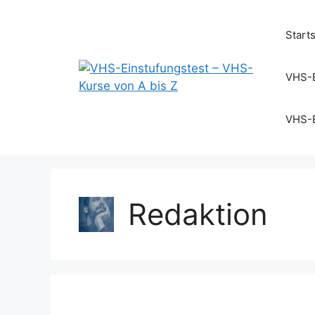
Zum
Inhalt
Start
springen
VHS-E
VHS-E
Redaktion